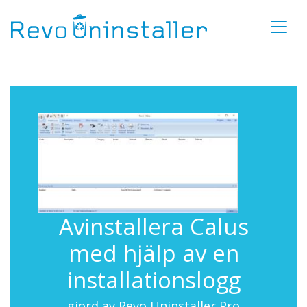
Avinstallera Calus
med hjälp av en
installationslogg
gjord av Revo Uninstaller Pro