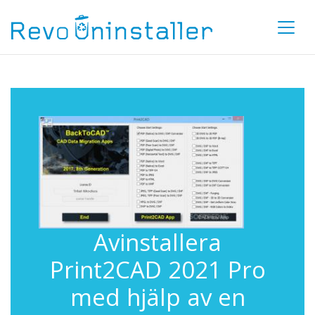
Avinstallera
Print2CAD 2021 Pro
med hjälp av en