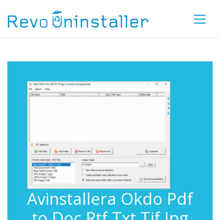
Avinstallera Okdo Pdf
to Doc Rtf Txt Tif Jpg