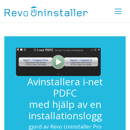
Avinstallera i-net
PDFC
med hjälp av en
installationslogg
gjord av Revo Uninstaller Pro