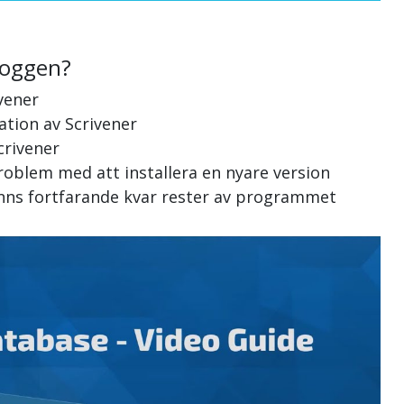
loggen?
vener
lation av Scrivener
crivener
roblem med att installera en nyare version
finns fortfarande kvar rester av programmet