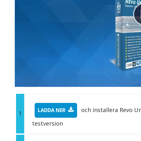
och installera Revo Un
LADDA NER
1
testversion