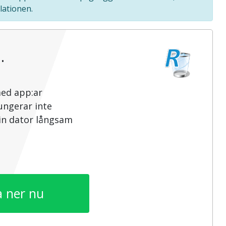
lationen.
…
med app:ar
ungerar inte
din dator långsam
 ner nu