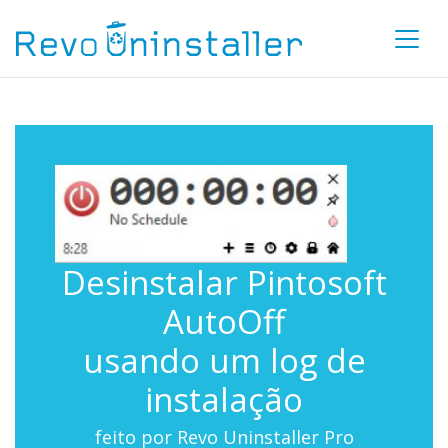
Desinstalar Pintosoft
AutoOff
usando um log de
instalação
feito por Revo Uninstaller Pro