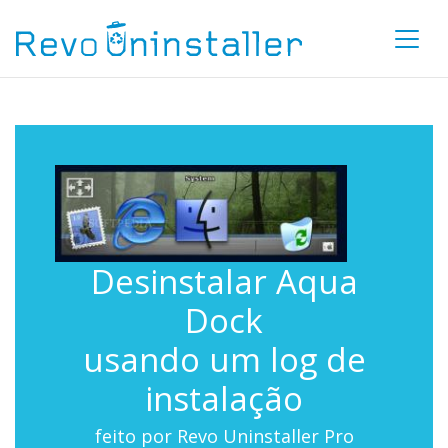
Desinstalar Aqua
Dock
usando um log de
instalação
feito por Revo Uninstaller Pro