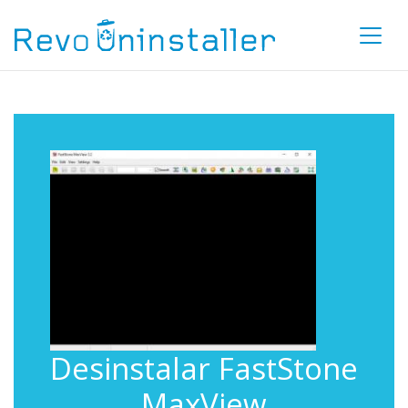
Desinstalar FastStone
MaxView