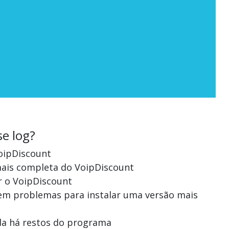
se log?
VoipDiscount
mais completa do VoipDiscount
ar o VoipDiscount
 tem problemas para instalar uma versão mais
nda há restos do programa