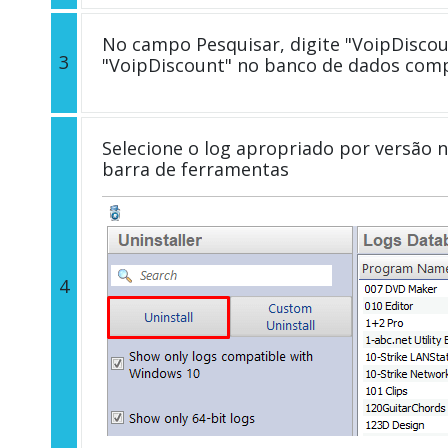
No campo Pesquisar, digite "VoipDiscoun
3
"VoipDiscount" no banco de dados comp
Selecione o log apropriado por versão n
barra de ferramentas
4