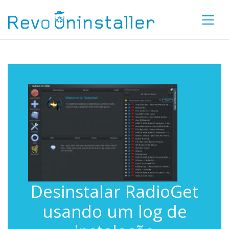
Desinstalar RadioGet
usando um log de