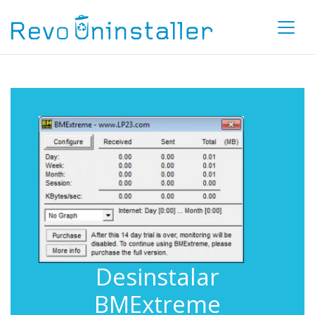
Desinstalar
BMExtreme