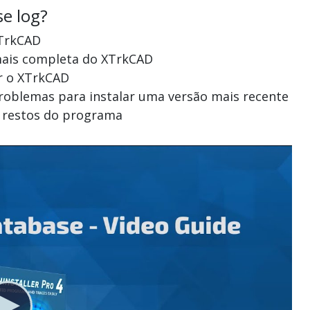
se log?
XTrkCAD
 mais completa do XTrkCAD
ar o XTrkCAD
problemas para instalar uma versão mais recente
á restos do programa