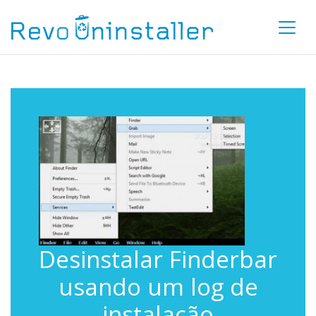
Desinstalar Finderbar
usando um log de
instalação