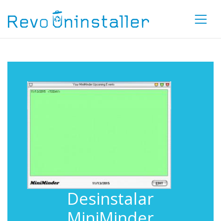
Desinstalar
MiniMinder