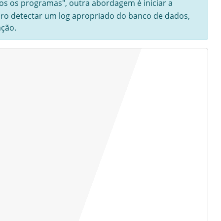
dos os programas", outra abordagem é iniciar a
r Pro detectar um log apropriado do banco de dados,
ação.