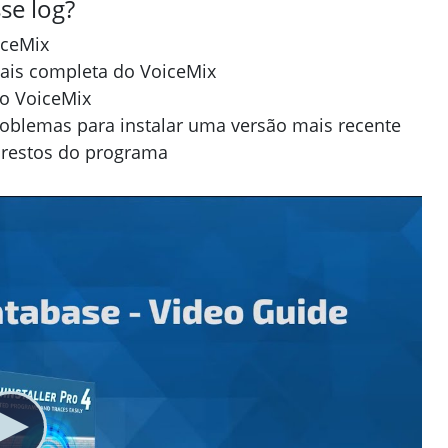
se log?
iceMix
mais completa do VoiceMix
 o VoiceMix
roblemas para instalar uma versão mais recente
á restos do programa