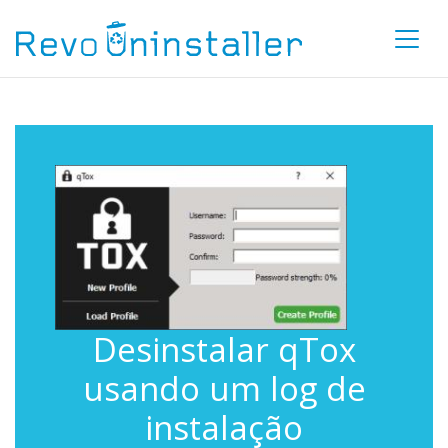
Desinstalar qTox
usando um log de
instalação