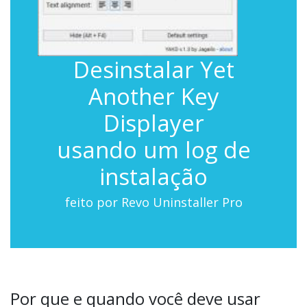
Desinstalar Yet
Another Key
Displayer
usando um log de
instalação
feito por Revo Uninstaller Pro
Por que e quando você deve usar