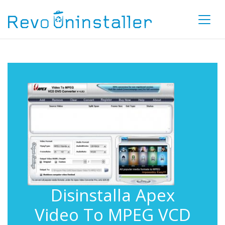
Disinstalla Apex
Video To MPEG VCD