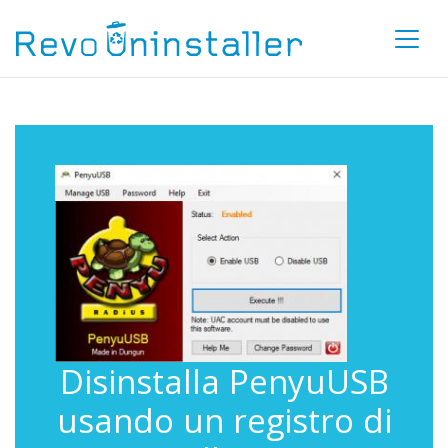
Disinstalla PenyuUSB
usando un registro di