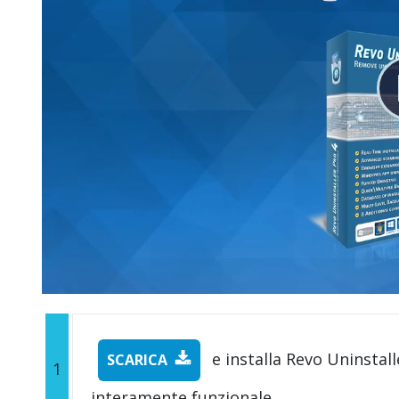
e installa Revo Uninstall
SCARICA
1
interamente funzionale