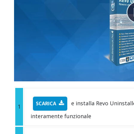
e installa Revo Uninstall
SCARICA
1
interamente funzionale