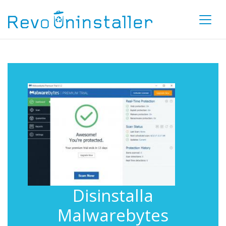
Disinstalla
Malwarebytes