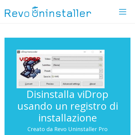
Disinstalla viDrop
usando un registro di
installazione
Creato da Revo Uninstaller Pro