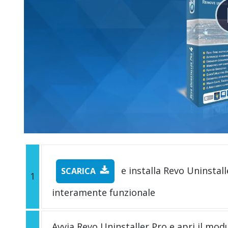
e installa Revo Uninstall
SCARICA
1
interamente funzionale
Avvia Revo Uninstaller Pro e apri il mod