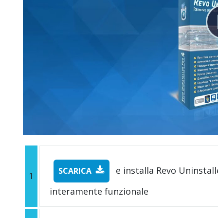
e installa Revo Uninstall
SCARICA
1
interamente funzionale