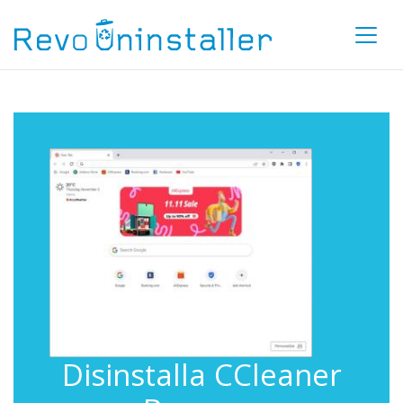
Disinstalla CCleaner