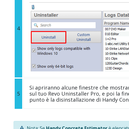
4
Si apriranno alcune finestre che mostra
5
sul tuo Revo Uninstaller Pro, e poi la fi
punto è la disinstallazione di Handy Co
Nota: Se
Handy Concrete Estimator
è elencat