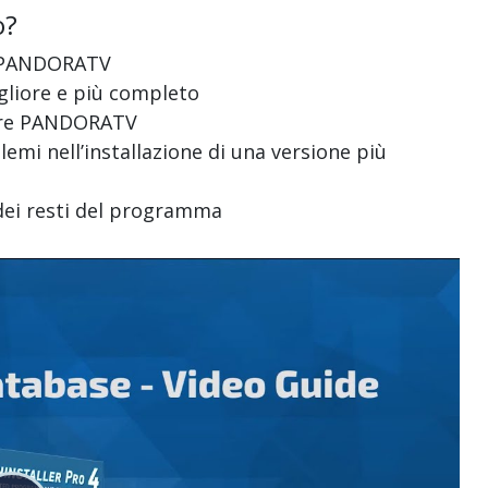
o?
 di PANDORATV
gliore e più completo
llare PANDORATV
emi nell’installazione di una versione più
dei resti del programma