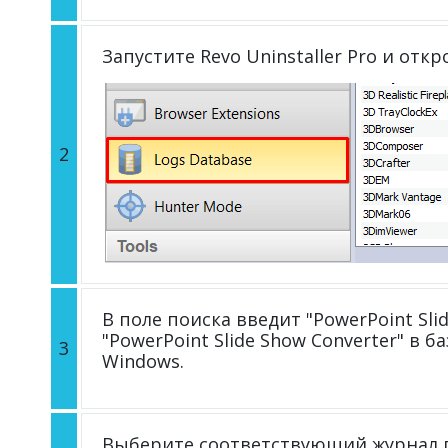
Запустите Revo Uninstaller Pro и отк
2
В поле поиска введит "PowerPoint Sli
"PowerPoint Slide Show Converter" в 
3
Windows.
Выберите соответствующий журнал п