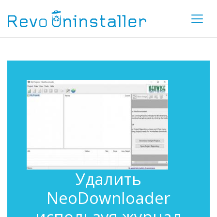
Удалить
NeoDownloader
используя журнал