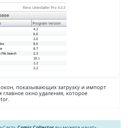
окон, показывающих загрузку и импорт
ем главное окно удаления, которое
tor.
ы" есть
Comic Collector
вы можете начать