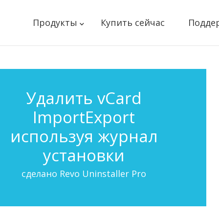
Продукты
Купить сейчас
Подде
Удалить vCard
ImportExport
используя журнал
установки
сделано Revo Uninstaller Pro