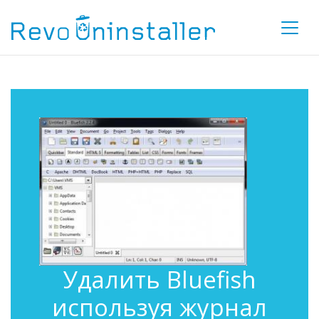
Удалить Bluefish
используя журнал