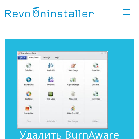
Удалить BurnAware